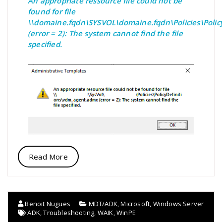
An appropriate ressource file could not be
found for file
\\domaine.fqdn\SYSVOL\domaine.fqdn\Policies\Policy
(error = 2): The system cannot find the file
specified.
Read More
Benoit Nugues
MDT/ADK
,
Microsoft
,
Windows Server
ADK
,
Troubleshooting
,
WAIK
,
WinPE