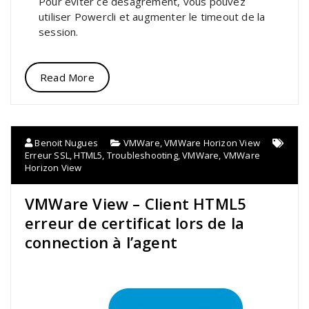
Pour éviter ce désagrément, vous pouvez
utiliser Powercli et augmenter le timeout de la
session.
Read More
Benoit Nugues
VMWare
,
VMWare Horizon View
Erreur SSL
,
HTML5
,
Troubleshooting
,
VMWare
,
VMWare
Horizon View
VMWare View – Client HTML5
erreur de certificat lors de la
connection à l’agent