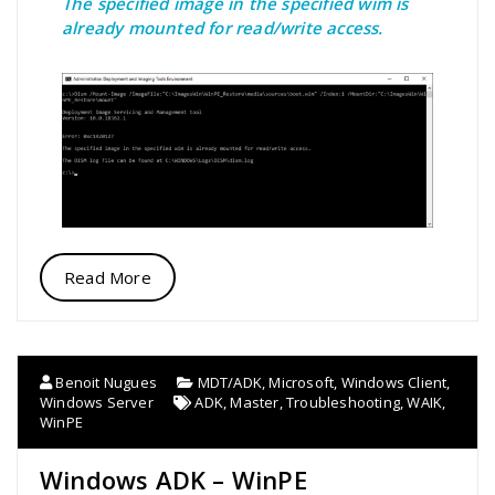
The specified image in the specified wim is
already mounted for read/write access.
Read More
Benoit Nugues
MDT/ADK
,
Microsoft
,
Windows Client
,
Windows Server
ADK
,
Master
,
Troubleshooting
,
WAIK
,
WinPE
Windows ADK – WinPE