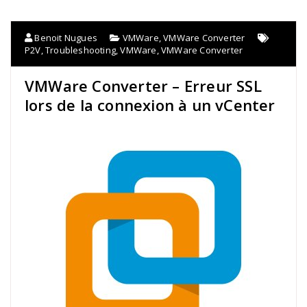
Benoit Nugues
VMWare
,
VMWare Converter
P2V
,
Troubleshooting
,
VMWare
,
VMWare Converter
VMWare Converter – Erreur SSL
lors de la connexion à un vCenter