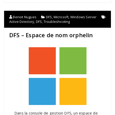
Benoit Nugues
DFS
,
Microsoft
,
Windows Server
Active Directory
,
DFS
,
Troubleshooting
DFS – Espace de nom orphelin
Dans la console de gestion DFS, un espace de