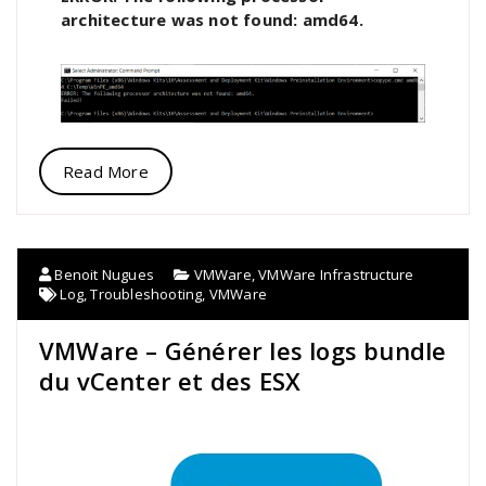
architecture was not found: amd64.
Read More
Benoit Nugues
VMWare
,
VMWare Infrastructure
Log
,
Troubleshooting
,
VMWare
VMWare – Générer les logs bundle
du vCenter et des ESX