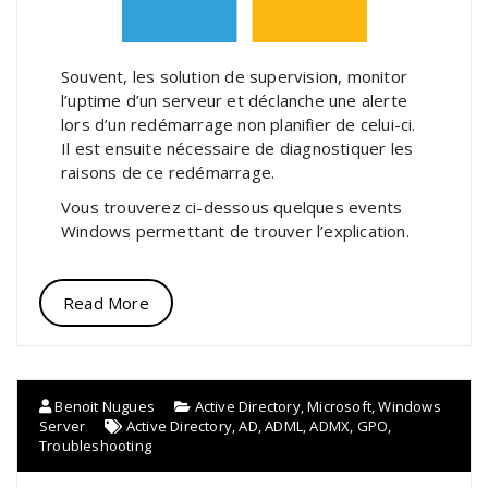
Souvent, les solution de supervision, monitor
l’uptime d’un serveur et déclanche une alerte
lors d’un redémarrage non planifier de celui-ci.
Il est ensuite nécessaire de diagnostiquer les
raisons de ce redémarrage.
Vous trouverez ci-dessous quelques events
Windows permettant de trouver l’explication.
Read More
Benoit Nugues
Active Directory
,
Microsoft
,
Windows
Server
Active Directory
,
AD
,
ADML
,
ADMX
,
GPO
,
Troubleshooting