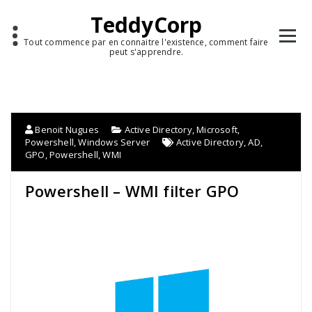
TeddyCorp
Tout commence par en connaitre l'existence, comment faire
peut s'apprendre.
Benoit Nugues
Active Directory
,
Microsoft
,
Powershell
,
Windows Server
Active Directory
,
AD
,
GPO
,
Powershell
,
WMI
Powershell – WMI filter GPO