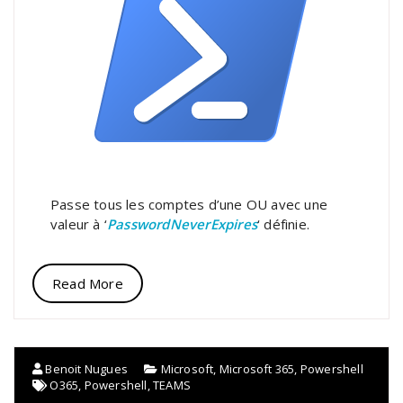
Passe tous les comptes d’une OU avec une
valeur à ‘
PasswordNeverExpires
‘ définie.
Read More
Benoit Nugues
Microsoft
,
Microsoft 365
,
Powershell
O365
,
Powershell
,
TEAMS