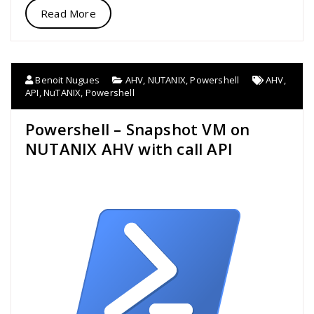
Read More
Benoit Nugues
AHV
,
NUTANIX
,
Powershell
AHV
,
API
,
NuTANIX
,
Powershell
Powershell – Snapshot VM on
NUTANIX AHV with call API