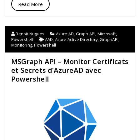
Read More
Benoit Nugues
Azure AD
,
Graph API
,
Microsoft
,
Powershell
AAD
,
Azure Active Directory
,
GraphAPI
,
Monitoring
,
Powershell
MSGraph API – Monitor Certificats
et Secrets d’AzureAD avec
Powershell