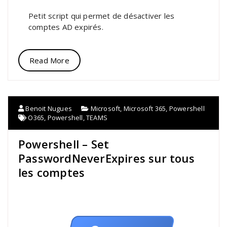
Petit script qui permet de désactiver les
comptes AD expirés.
Read More
Benoit Nugues
Microsoft
,
Microsoft 365
,
Powershell
O365
,
Powershell
,
TEAMS
Powershell – Set
PasswordNeverExpires sur tous
les comptes