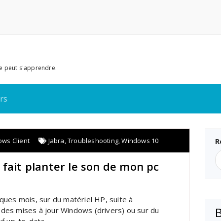
e peut s'apprendre.
rs
ws Client
Jabra
,
Troubleshooting
,
Windows 10
R
fait planter le son de mon pc
ques mois, sur du matériel HP, suite à
on des mises à jour Windows (drivers) ou sur du