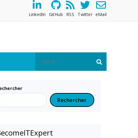
LinkedIn
GitHub
RSS
Twitter
eMail
echercher
Rechercher
BecomeITExpert