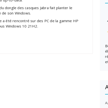
uf up-to-data.
n du dongle des casques Jabra fait planter le
e de son Windows.
e a été rencontré sur des PC de la gamme HP
sous Windows 10 21H2.
B
é
r
e
A
A