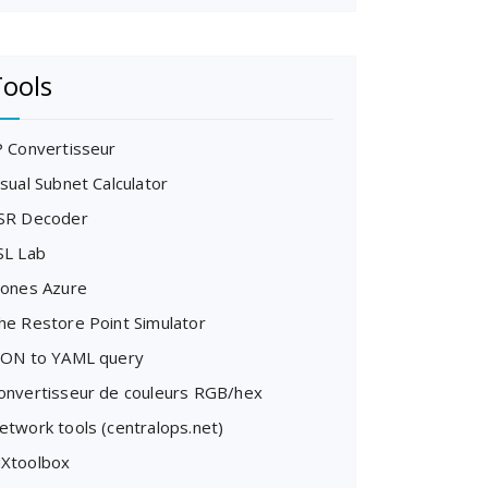
ools
P Convertisseur
isual Subnet Calculator
SR Decoder
SL Lab
cones Azure
he Restore Point Simulator
SON to YAML query
onvertisseur de couleurs RGB/hex
etwork tools (centralops.net)
Xtoolbox