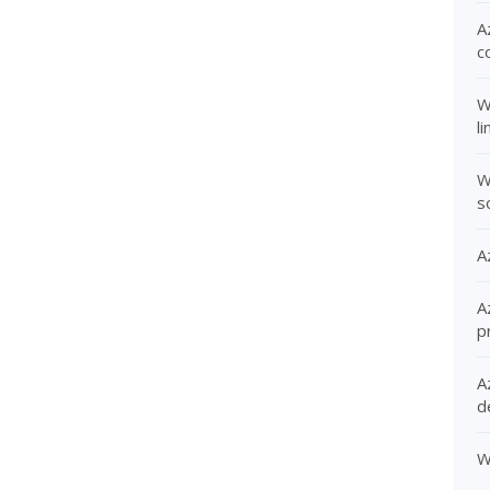
A
c
W
l
W
s
A
A
p
A
d
W