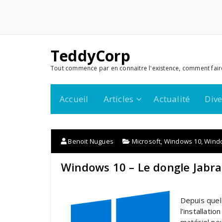
TeddyCorp
Tout commence par en connaitre l'existence, comment fair
Accueil
Articles
Actualité
Dive
Benoit Nugues
Microsoft
,
Windows 10
,
Windo
Windows 10 – Le dongle Jabra 
Depuis quel
l’installati