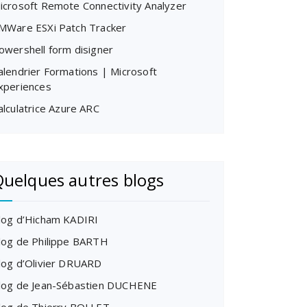
icrosoft Remote Connectivity Analyzer
MWare ESXi Patch Tracker
owershell form disigner
alendrier Formations | Microsoft
xperiences
alculatrice Azure ARC
uelques autres blogs
log d’Hicham KADIRI
log de Philippe BARTH
log d’Olivier DRUARD
log de Jean-Sébastien DUCHENE