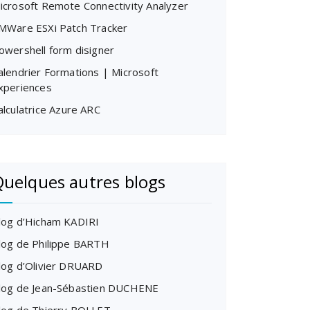
icrosoft Remote Connectivity Analyzer
MWare ESXi Patch Tracker
owershell form disigner
alendrier Formations | Microsoft
xperiences
alculatrice Azure ARC
uelques autres blogs
log d’Hicham KADIRI
log de Philippe BARTH
log d’Olivier DRUARD
log de Jean-Sébastien DUCHENE