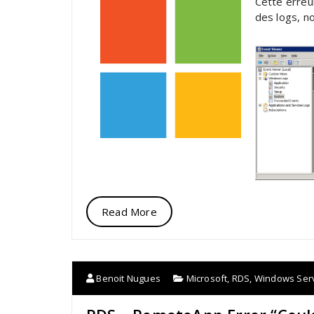
Cette erreu
des logs, 
Read More
Benoit Nugues
Microsoft
,
RDS
,
Windows Ser