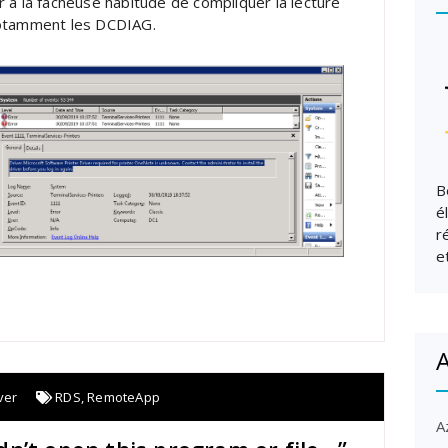
r à la fâcheuse habitude de compliquer la lecture
notamment les DCDIAG.
B
é
r
e
A
ver
RDS
,
RemoteApp
A