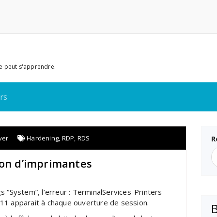
e peut s'apprendre.
rs
ver
Hardening
,
RDP
,
RDS
R
ion d’imprimantes
s “System”, l’erreur : TerminalServices-Printers
11 apparait à chaque ouverture de session.