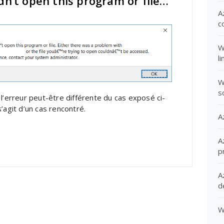
n’t open this program or file…”
A
c
W
l
W
s
 l’erreur peut-être différente du cas exposé ci-
s’agit d’un cas rencontré.
A
A
p
A
d
W