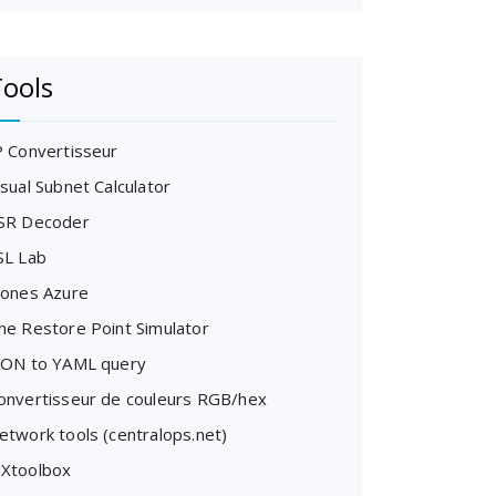
ools
P Convertisseur
isual Subnet Calculator
SR Decoder
SL Lab
cones Azure
he Restore Point Simulator
SON to YAML query
onvertisseur de couleurs RGB/hex
etwork tools (centralops.net)
Xtoolbox