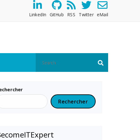
LinkedIn
GitHub
RSS
Twitter
eMail
echercher
Rechercher
BecomeITExpert