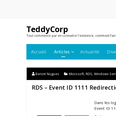
TeddyCorp
Tout commence par en connaitre l'existence, comment fair
Accueil
Articles
Actualité
Dive
Benoit Nugues
Microsoft
,
RDS
,
Windows Ser
RDS – Event ID 1111 Redirect
Dans les log
Event ID 11