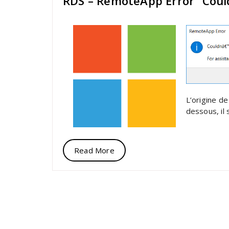
RDS – RemoteApp Error “Could
L’origine de
dessous, il 
Read More