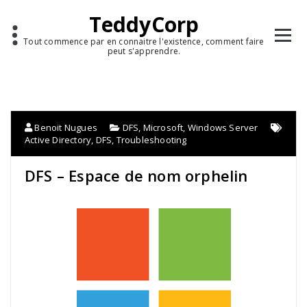
TeddyCorp
Tout commence par en connaitre l'existence, comment faire
peut s'apprendre.
Benoit Nugues
DFS
,
Microsoft
,
Windows Server
Active Directory
,
DFS
,
Troubleshooting
DFS – Espace de nom orphelin