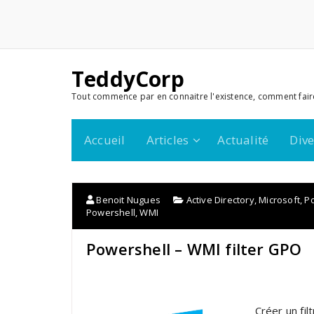
TeddyCorp
Tout commence par en connaitre l'existence, comment fair
Accueil
Articles
Actualité
Dive
Benoit Nugues
Active Directory
,
Microsoft
,
P
Powershell
,
WMI
Powershell – WMI filter GPO
Créer un fi