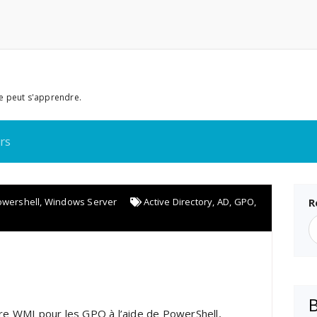
e peut s'apprendre.
rs
owershell
,
Windows Server
Active Directory
,
AD
,
GPO
,
R
ltre WMI pour les GPO à l’aide de PowerShell,