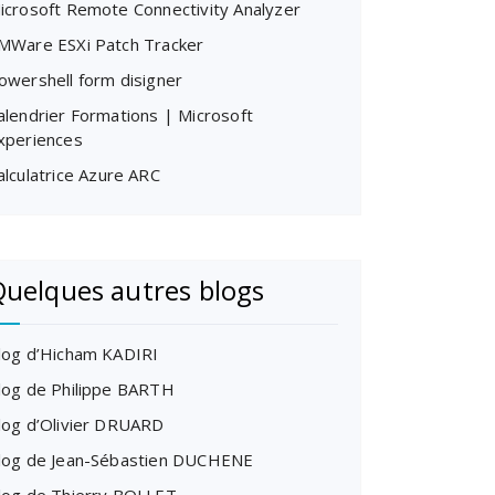
icrosoft Remote Connectivity Analyzer
MWare ESXi Patch Tracker
owershell form disigner
alendrier Formations | Microsoft
xperiences
alculatrice Azure ARC
uelques autres blogs
log d’Hicham KADIRI
log de Philippe BARTH
log d’Olivier DRUARD
log de Jean-Sébastien DUCHENE