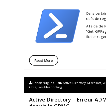
Dans certain
clefs de re
A l’aide de
“Get-GPRegi
fichier reged
Read More
Benoit Nugues
Active Directory
,
Microsoft
,
W
GPO
,
Troubleshooting
Active Directory – Erreur ADM