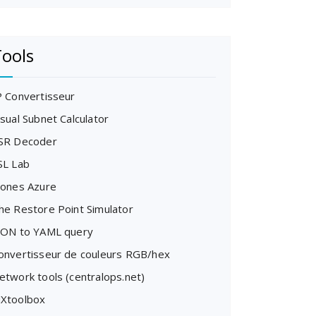
ools
P Convertisseur
isual Subnet Calculator
SR Decoder
SL Lab
cones Azure
he Restore Point Simulator
SON to YAML query
onvertisseur de couleurs RGB/hex
etwork tools (centralops.net)
Xtoolbox