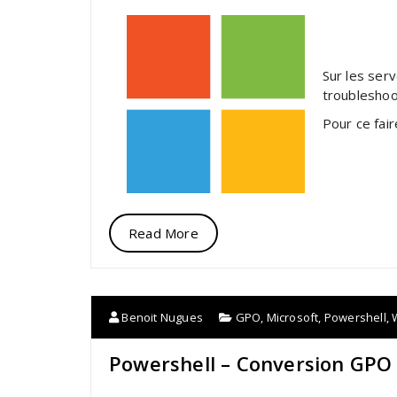
Sur les serv
troubleshoo
Pour ce fair
Read More
Benoit Nugues
GPO
,
Microsoft
,
Powershell
,
Powershell – Conversion GPO 