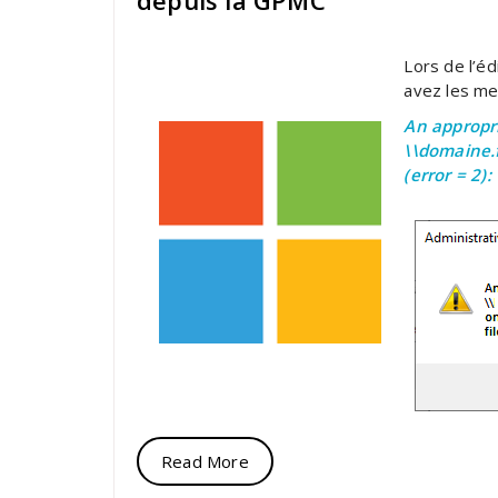
depuis la GPMC
Lors de l’é
avez les me
An appropri
\\domaine.
(error = 2):
Read More