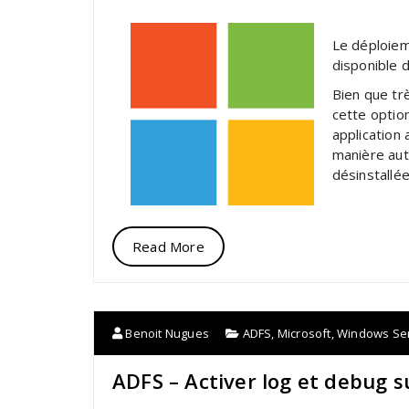
Le déploiem
disponible d
Bien que tr
cette optio
application 
manière aut
désinstallée
Read More
Benoit Nugues
ADFS
,
Microsoft
,
Windows Se
ADFS – Activer log et debug 