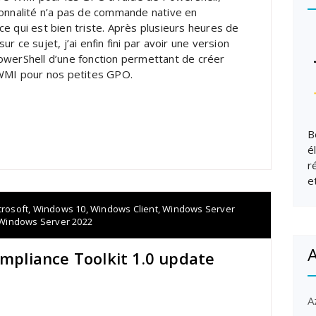
ionnalité n’a pas de commande native en
ce qui est bien triste. Après plusieurs heures de
ur ce sujet, j’ai enfin fini par avoir une version
owerShell d’une fonction permettant de créer
 WMI pour nos petites GPO.
B
é
r
e
crosoft
,
Windows 10
,
Windows Client
,
Windows Server
Windows Server 2022
A
ompliance Toolkit 1.0 update
A