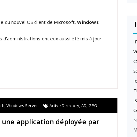
T
ie du nouvel OS client de Microsoft,
Windows
 d’administrations ont eux aussi été mis à jour.
I
V
C
S
I
T
J
oft
,
Windows Server
Active Directory
,
AD
,
GPO
C
r une application déployée par
N
M