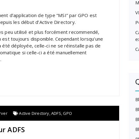
M
V
ent d’application de type “MSI” par GPO est
epuis les début d’Active Directory.
P
ès peu utilisé et plus forcément recommendé,
C
n est toujours disponible. Cependant lorsqu’une
e
a été déployée, celle-ci ne se réinstalle pas de
C
omatique si celle-ci a été manuellement
.
Q
B
B
rver
Active Directory
,
ADFS
,
GPO
B
sur ADFS
B