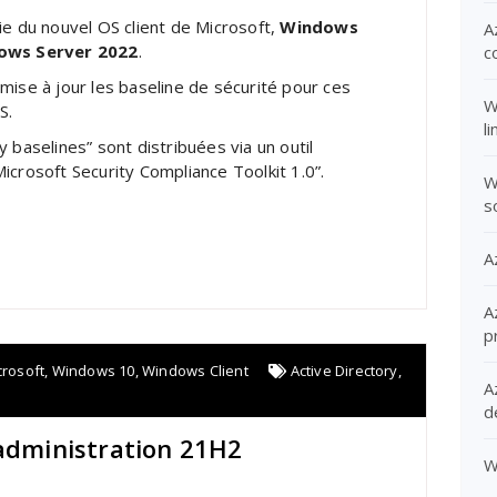
ie du nouvel OS client de Microsoft,
Windows
A
ows Server 2022
.
c
mise à jour les baseline de sécurité pour ces
W
S.
l
y baselines” sont distribuées via un outil
icrosoft Security Compliance Toolkit 1.0”.
W
s
A
A
p
crosoft
,
Windows 10
,
Windows Client
Active Directory
,
A
d
’administration 21H2
W