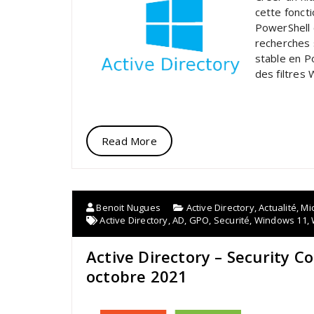
cette fonct
PowerShell 
recherches s
stable en P
des filtres
Read More
Benoit Nugues
Active Directory
,
Actualité
,
Mi
Active Directory
,
AD
,
GPO
,
Securité
,
Windows 11
,
Active Directory – Security C
octobre 2021