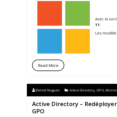
Avec la sort
11
.
Les modèles
Read More
Benoit Nugues
Active Directory
,
GPO
,
Micros
Active Directory – Redéploye
GPO