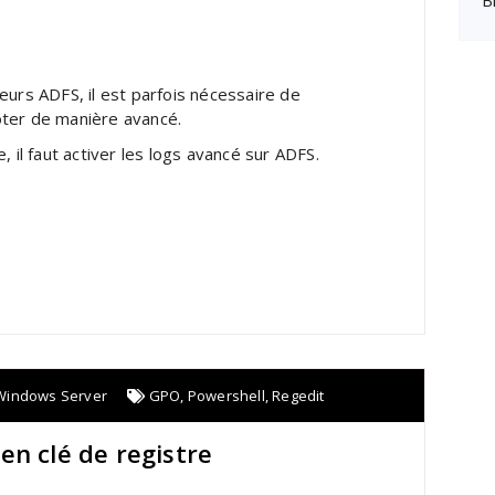
B
eurs ADFS, il est parfois nécessaire de
ter de manière avancé.
e, il faut activer les logs avancé sur ADFS.
Windows Server
GPO
,
Powershell
,
Regedit
en clé de registre