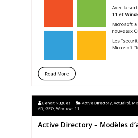
Avec la sort
11
et
Wind
Microsoft a 
nouveaux O
Les “securit
Microsoft “M
Read More
Benoit Nugues
Active Directory
,
Actualité
,
Mi
AD
,
GPO
,
Windows 11
Active Directory – Modèles d