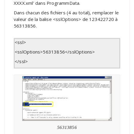
XXXX.xml’ dans ProgrammData.
Dans chacun des fichiers (4 au total), remplacer le
valeur de la balise <sslOptions> de 123422720 à
56313856.
<ssl>
<sslOptions>56313856</sslOptions>
</ssl>
56313856