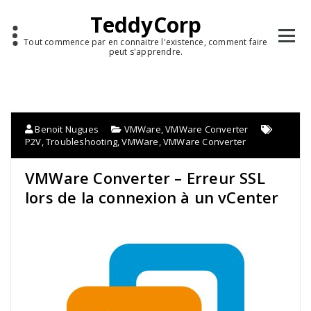
TeddyCorp
Tout commence par en connaitre l'existence, comment faire
peut s'apprendre.
Benoit Nugues
VMWare
,
VMWare Converter
P2V
,
Troubleshooting
,
VMWare
,
VMWare Converter
VMWare Converter – Erreur SSL
lors de la connexion à un vCenter