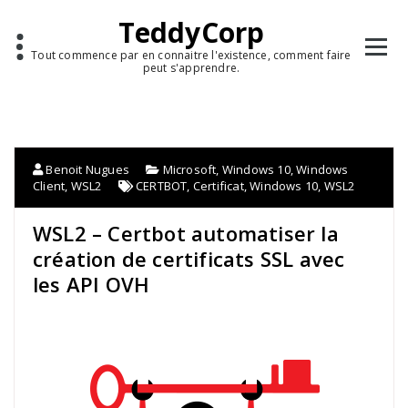
TeddyCorp
Tout commence par en connaitre l'existence, comment faire
peut s'apprendre.
Benoit Nugues
Microsoft
,
Windows 10
,
Windows
Client
,
WSL2
CERTBOT
,
Certificat
,
Windows 10
,
WSL2
WSL2 – Certbot automatiser la
création de certificats SSL avec
les API OVH