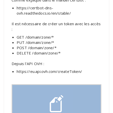
https://certbot-dns-
ovh.readthedocs.io/en/stable/
Il est nécessaire de créer un token avec les accès
:
GET /domain/zone/*
PUT /domain/zone/*
POST /domain/zone/*
DELETE /domain/zone/*
Depuis l’API OVH :
https://eu.api.ovh.com/createToken/