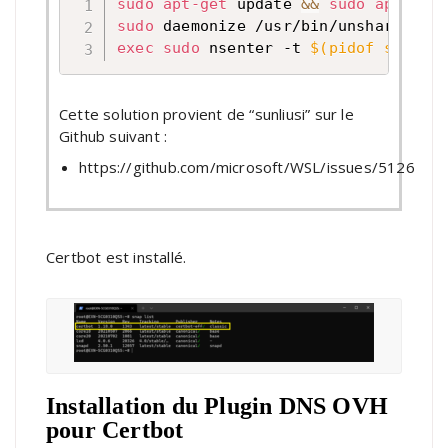
sudo
apt-get
 update 
&&
sudo
apt-get
sudo
 daemonize /usr/bin/unshare --f
exec
sudo
 nsenter -t 
$(
pidof system
Cette solution provient de “sunliusi” sur le
Github suivant :
https://github.com/microsoft/WSL/issues/5126
Certbot est installé.
Installation du Plugin DNS OVH
pour Certbot