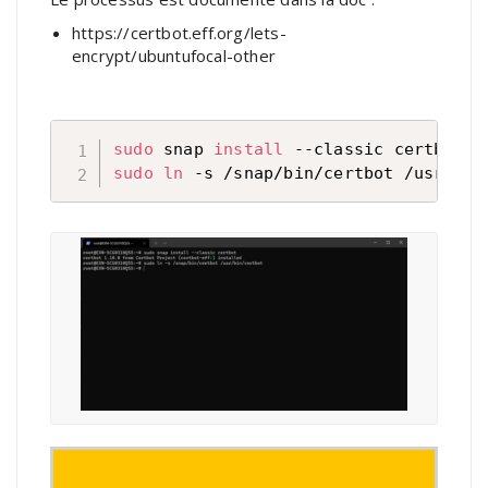
https://certbot.eff.org/lets-
encrypt/ubuntufocal-other
sudo
 snap 
install
sudo
ln
 -s /snap/bin/certbot /usr/bin