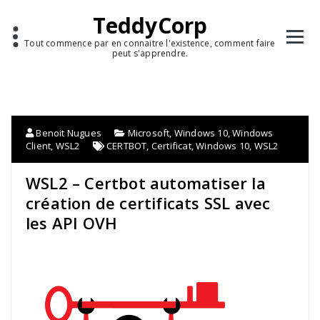
TeddyCorp
Tout commence par en connaitre l'existence, comment faire
peut s'apprendre.
Benoit Nugues
Microsoft
,
Windows 10
,
Windows
Client
,
WSL2
CERTBOT
,
Certificat
,
Windows 10
,
WSL2
WSL2 – Certbot automatiser la
création de certificats SSL avec
les API OVH