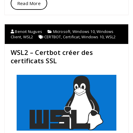
Read More
Benoit Nugues
Microsoft
,
Windows 10
,
Windows
Client
,
WSL2
CERTBOT
,
Certificat
,
Windows 10
,
WSL2
WSL2 – Certbot créer des
certificats SSL