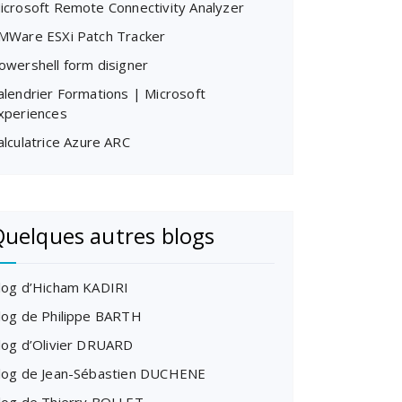
icrosoft Remote Connectivity Analyzer
MWare ESXi Patch Tracker
owershell form disigner
alendrier Formations | Microsoft
xperiences
alculatrice Azure ARC
uelques autres blogs
log d’Hicham KADIRI
log de Philippe BARTH
log d’Olivier DRUARD
log de Jean-Sébastien DUCHENE