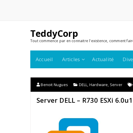
TeddyCorp
Tout commence par en connaitre l'existence, comment fair
Accueil
Articles
Actualité
Dive
Benoit Nugues
DELL
,
Hardware
,
Server
Server DELL – R730 ESXi 6.0u