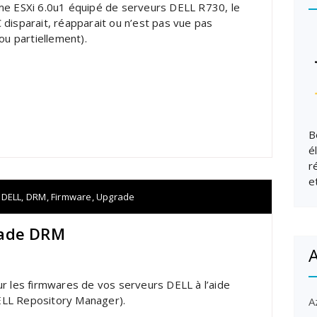
me ESXi 6.0u1 équipé de serveurs DELL R730, le
 disparait, réapparait ou n’est pas vue pas
 ou partiellement).
B
é
r
e
DELL
,
DRM
,
Firmware
,
Upgrade
rade DRM
A
ur les firmwares de vos serveurs DELL à l’aide
LL ​Repository Manager).
A