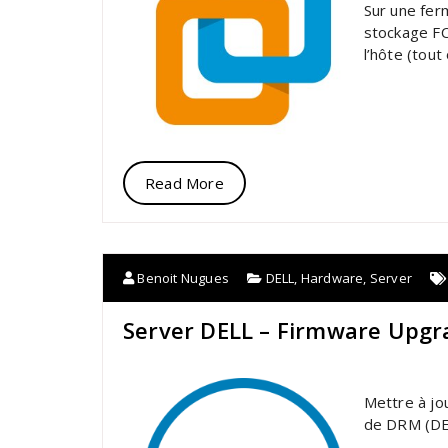
Sur une fer
stockage FC
l’hôte (tout
Read More
Benoit Nugues
DELL
,
Hardware
,
Server
Server DELL – Firmware Upg
Mettre à jo
de DRM (DE