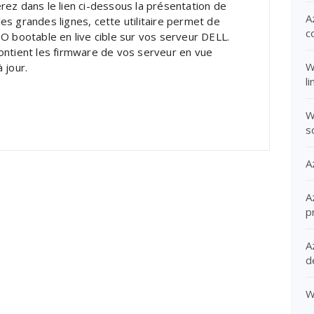
rez dans le lien ci-dessous la présentation de
A
es grandes lignes, cette utilitaire permet de
c
SO bootable en live cible sur vos serveur DELL.
ontient les firmware de vos serveur en vue
W
 jour.
l
W
s
A
A
p
A
d
W