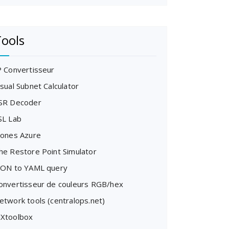
ools
P Convertisseur
isual Subnet Calculator
SR Decoder
SL Lab
cones Azure
he Restore Point Simulator
SON to YAML query
onvertisseur de couleurs RGB/hex
etwork tools (centralops.net)
Xtoolbox