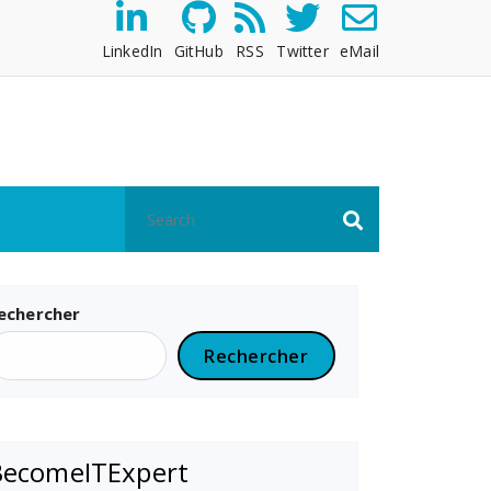
LinkedIn
GitHub
RSS
Twitter
eMail
echercher
Rechercher
BecomeITExpert