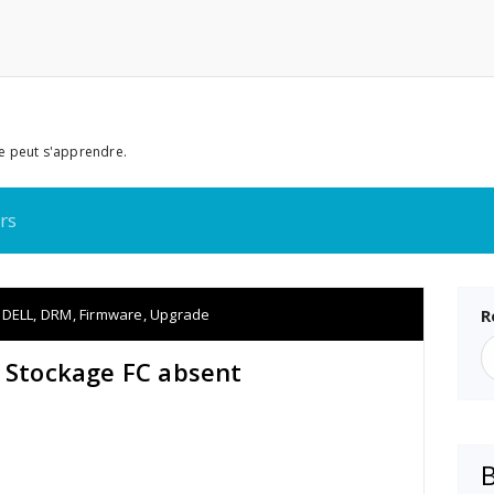
e peut s'apprendre.
rs
DELL
,
DRM
,
Firmware
,
Upgrade
R
1 Stockage FC absent