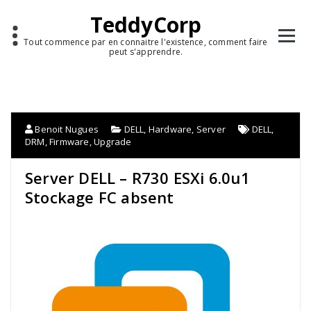
TeddyCorp
Tout commence par en connaitre l'existence, comment faire
peut s'apprendre.
Benoit Nugues
DELL
,
Hardware
,
Server
DELL
,
DRM
,
Firmware
,
Upgrade
Server DELL – R730 ESXi 6.0u1
Stockage FC absent