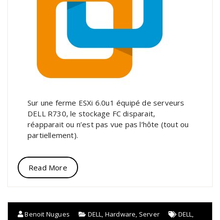
Sur une ferme ESXi 6.0u1 équipé de serveurs
DELL R730, le stockage FC disparait,
réapparait ou n’est pas vue pas l’hôte (tout ou
partiellement).
Read More
Benoit Nugues
DELL
,
Hardware
,
Server
DELL
,