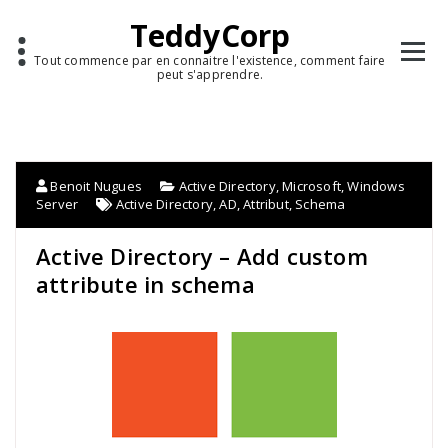
TeddyCorp
Tout commence par en connaitre l'existence, comment faire
peut s'apprendre.
Benoit Nugues
Active Directory
,
Microsoft
,
Windows
Server
Active Directory
,
AD
,
Attribut
,
Schema
Active Directory – Add custom
attribute in schema