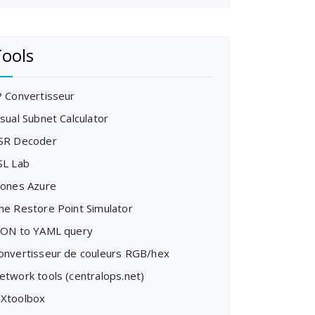
ools
P Convertisseur
isual Subnet Calculator
SR Decoder
SL Lab
cones Azure
he Restore Point Simulator
SON to YAML query
onvertisseur de couleurs RGB/hex
etwork tools (centralops.net)
Xtoolbox