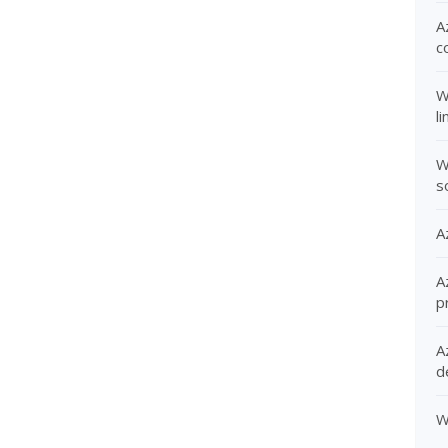
A
c
W
l
W
s
A
A
p
A
d
W