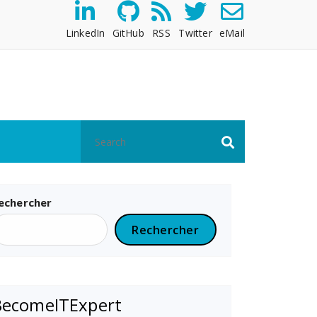
LinkedIn
GitHub
RSS
Twitter
eMail
echercher
Rechercher
BecomeITExpert