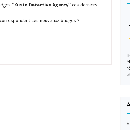
adges
“Kusto Detective Agency”
ces derniers
 correspondent ces nouveaux badges ?
B
é
r
e
A
A