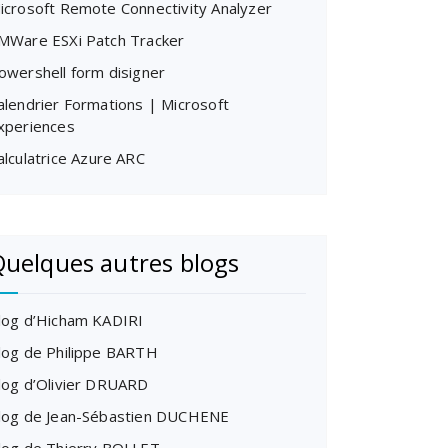
icrosoft Remote Connectivity Analyzer
MWare ESXi Patch Tracker
owershell form disigner
alendrier Formations | Microsoft
xperiences
alculatrice Azure ARC
uelques autres blogs
log d’Hicham KADIRI
log de Philippe BARTH
log d’Olivier DRUARD
log de Jean-Sébastien DUCHENE