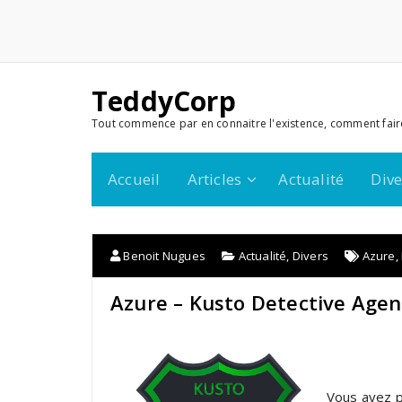
TeddyCorp
Tout commence par en connaitre l'existence, comment fair
Accueil
Articles
Actualité
Dive
Benoit Nugues
Actualité
,
Divers
Azure
,
Azure – Kusto Detective Agen
Vous avez p