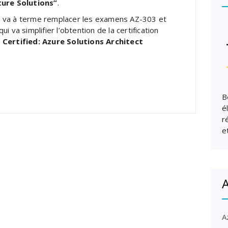
ture Solutions”
.
 va à terme remplacer les examens AZ-303 et
ui va simplifier l’obtention de la certification
 Certified: Azure Solutions Architect
B
é
r
e
A
A