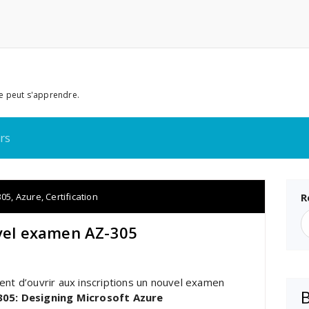
e peut s'apprendre.
rs
305
,
Azure
,
Certification
R
uvel examen AZ-305
ient d’ouvrir aux inscriptions un nouvel examen
305: Designing Microsoft Azure