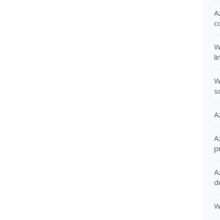
A
c
W
l
W
s
A
A
p
A
d
W