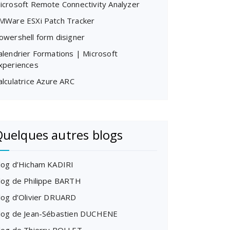
icrosoft Remote Connectivity Analyzer
MWare ESXi Patch Tracker
owershell form disigner
alendrier Formations | Microsoft
xperiences
alculatrice Azure ARC
uelques autres blogs
log d’Hicham KADIRI
log de Philippe BARTH
log d’Olivier DRUARD
log de Jean-Sébastien DUCHENE