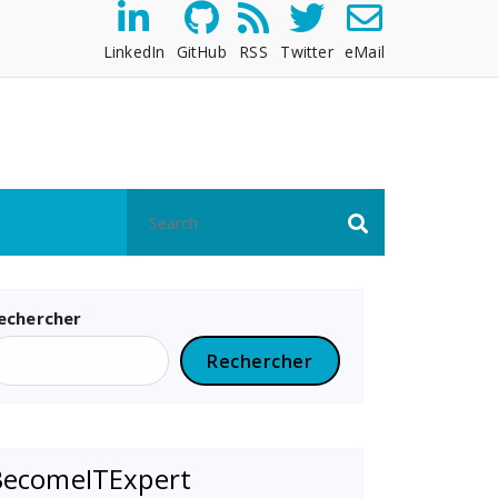
LinkedIn
GitHub
RSS
Twitter
eMail
echercher
Rechercher
BecomeITExpert