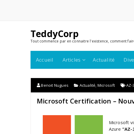
TeddyCorp
Tout commence par en connaitre l'existence, comment fair
Accueil
Articles
Actualité
Dive
Benoit Nugues
Actualité
,
Microsoft
AZ-
Microsoft Certification – No
Microsoft v
Azure
“AZ-