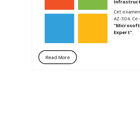
Infrastruc
Cet examen
AZ-304. Ce q
“
Microsoft
Expert
“
.
Read More