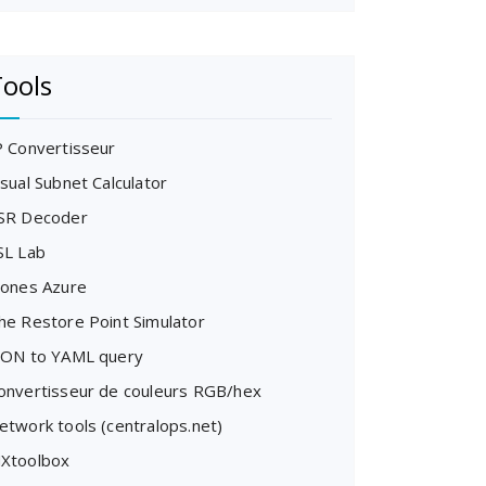
ools
P Convertisseur
isual Subnet Calculator
SR Decoder
SL Lab
cones Azure
he Restore Point Simulator
SON to YAML query
onvertisseur de couleurs RGB/hex
etwork tools (centralops.net)
Xtoolbox