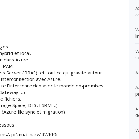
A
c
W
l
ges.
W
brid et local.
s
n dans Azure.
 IPAM.
A
 Server (RRAS), et tout ce qui gravite autour
 interconnection avec Azure.
re l’interconnexion avec le monde on-premises
A
 Gateway …).
p
 fichiers.
rage Space, DFS, FSRM …).
A
(Azure file sync et migration).
d
dessous :
W
/cms/api/am/binary/RWKI0r