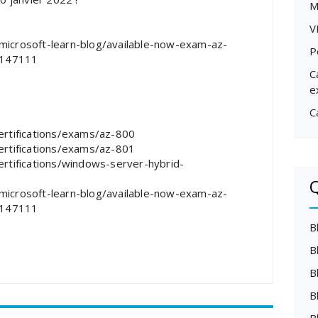
M
V
microsoft-learn-blog/available-now-exam-az-
P
2147111
C
e
C
ertifications/exams/az-800
ertifications/exams/az-801
ertifications/windows-server-hybrid-
Q
microsoft-learn-blog/available-now-exam-az-
2147111
B
B
B
B