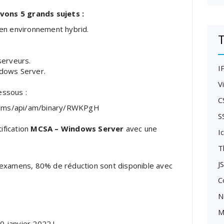
vons 5 grands sujets :
en environnement hybrid.
T
serveurs.
I
dows Server.
V
dessous :
C
m/cms/api/am/binary/RWKPgH
S
tification
MCSA – Windows Server
avec une
I
T
J
s examens, 80% de réduction sont disponible avec
C
N
M
 janvier 2022 !