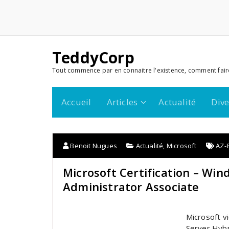
TeddyCorp
Tout commence par en connaitre l'existence, comment fair
Accueil
Articles
Actualité
Dive
Benoit Nugues
Actualité
,
Microsoft
AZ-
Microsoft Certification – Wi
Administrator Associate
Microsoft vi
Server Hybr