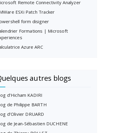
icrosoft Remote Connectivity Analyzer
MWare ESXi Patch Tracker
owershell form disigner
alendrier Formations | Microsoft
xperiences
alculatrice Azure ARC
uelques autres blogs
log d’Hicham KADIRI
log de Philippe BARTH
log d’Olivier DRUARD
log de Jean-Sébastien DUCHENE