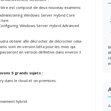
 titre est composé de deux nouveau examens:
Administering Windows Server Hybrid Core
cture
.
Configuring Windows Server Hybrid Advanced
audra obtenir afin décrocher de décrocher celui-
mens sont en version béta pour les mois qui
B
 passeront en version définitive dans environ 3
é
r
e
vons 5 grands sujets :
ry dans le cloud et on-premises.
A
nnement hybrid.
A