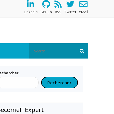
LinkedIn
GitHub
RSS
Twitter
eMail
echercher
Rechercher
BecomeITExpert