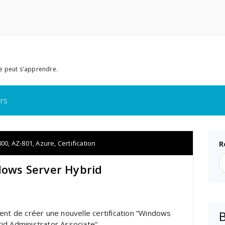
e peut s'apprendre.
rs
800
,
AZ-801
,
Azure
,
Certification
R
ndows Server Hybrid
ent de créer une nouvelle certification “
Windows
id Administrator Associate
“.