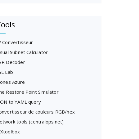
ools
P Convertisseur
isual Subnet Calculator
SR Decoder
SL Lab
cones Azure
he Restore Point Simulator
SON to YAML query
onvertisseur de couleurs RGB/hex
etwork tools (centralops.net)
Xtoolbox