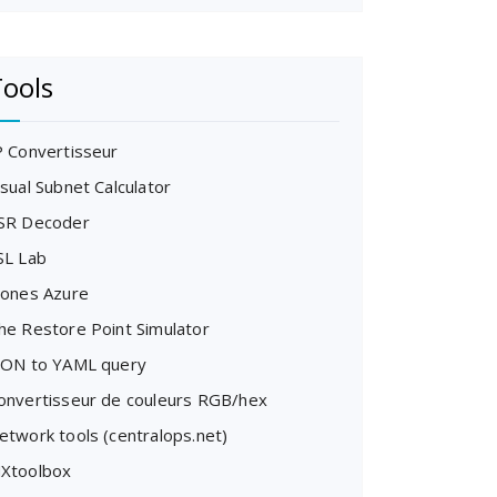
ools
P Convertisseur
isual Subnet Calculator
SR Decoder
SL Lab
cones Azure
he Restore Point Simulator
SON to YAML query
onvertisseur de couleurs RGB/hex
etwork tools (centralops.net)
Xtoolbox