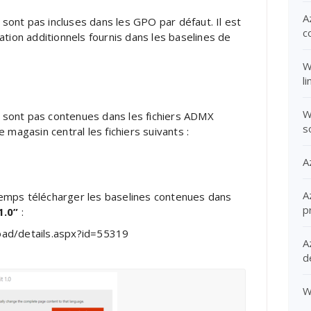
A
sont pas incluses dans les GPO par défaut. Il est
c
ation additionnels fournis dans les baselines de
W
l
W
 sont pas contenues dans les fichiers ADMX
s
 magasin central les fichiers suivants :
A
A
temps télécharger les baselines contenues dans
p
1.0”
:
ad/details.aspx?id=55319
A
d
W