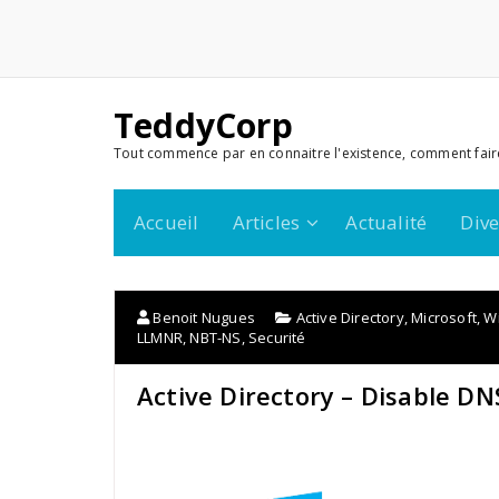
TeddyCorp
Tout commence par en connaitre l'existence, comment fair
Accueil
Articles
Actualité
Dive
Benoit Nugues
Active Directory
,
Microsoft
,
W
LLMNR
,
NBT-NS
,
Securité
Active Directory – Disable D