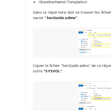
.\BaselineName\Templates\
Dans ce répertoire doit se trouver les fichie
savoir
“SecGuide.admx”
.
Copier le fichier “SecGuide.admx” de ce répe
votre
“SYSVOL”
.