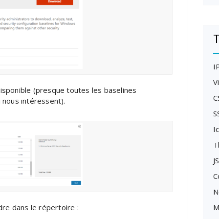
T
I
V
isponible (presque toutes les baselines
C
 nous intéressent).
S
I
T
J
C
N
M
dre dans le répertoire :