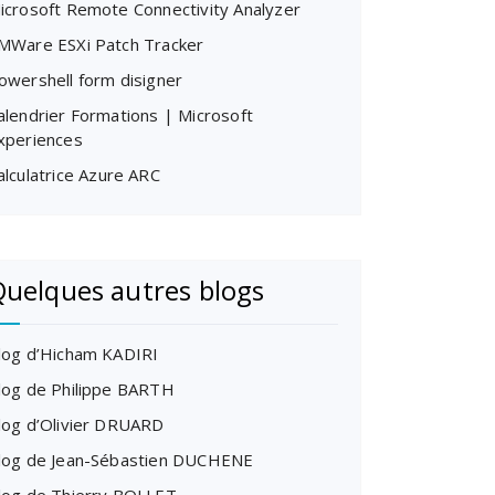
icrosoft Remote Connectivity Analyzer
MWare ESXi Patch Tracker
owershell form disigner
alendrier Formations | Microsoft
xperiences
alculatrice Azure ARC
uelques autres blogs
log d’Hicham KADIRI
log de Philippe BARTH
log d’Olivier DRUARD
log de Jean-Sébastien DUCHENE