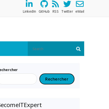
LinkedIn
GitHub
RSS
Twitter
eMail
echercher
Rechercher
BecomeITExpert