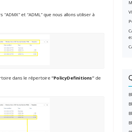
M
V
rs “ADMX” et “ADML” que nous allons utiliser à
P
C
e
C
Q
rtoire dans le répertoire
“PolicyDefinitions”
de
B
B
B
B