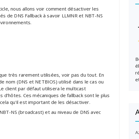
ticle, nous allons voir comment désactiver les
ités de DNS Fallback à savoir LLMNR et NBT-NS
nvironnements.
B
é
r
ue très rarement utilisées, voir pas du tout. En
e
n de nom (DNS et NETBIOS) utilisé dans le cas ou
 client par défaut utilisera le multicast
 d’hôtes. Ces mécaniques de fallback sont le plus
cela qu’il est important de les désactiver.
A
 NBT-NS (broadcast) et au niveau de DNS avec
A