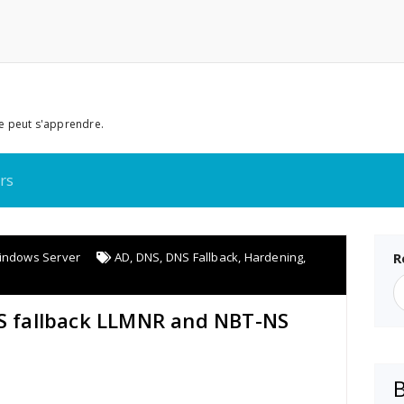
e peut s'apprendre.
rs
indows Server
AD
,
DNS
,
DNS Fallback
,
Hardening
,
R
NS fallback LLMNR and NBT-NS