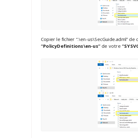
Copier le fichier “.\en-us\SecGuide.adml” de 
“PolicyDefinitions\en-us”
de votre
“SYSV