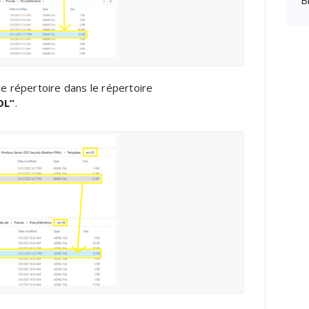
B
ce répertoire dans le répertoire
OL”
.